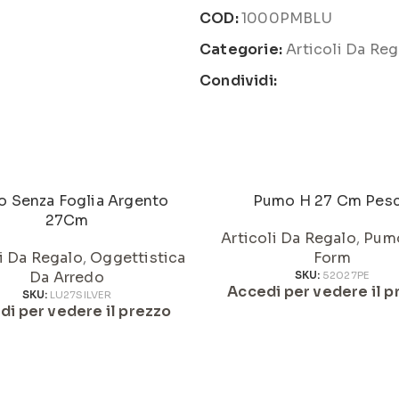
COD:
1000PMBLU
Categorie:
Articoli Da Reg
Condividi:
 Senza Foglia Argento
Pumo H 27 Cm Pes
27Cm
Articoli Da Regalo
,
Pum
li Da Regalo
,
Oggettistica
Form
Da Arredo
SKU:
52027PE
Accedi per vedere il p
SKU:
LU27SILVER
di per vedere il prezzo