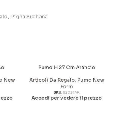
alo
,
Pigna Siciliana
co
Pumo H 27 Cm Arancio
o New
Articoli Da Regalo
,
Pumo New
Artic
Form
Acced
SKU:
52027AR
rezzo
Accedi per vedere il prezzo