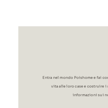
Entra nel mondo Poishome e fai con
vita alle loro case e costruire 
informazioni sui n