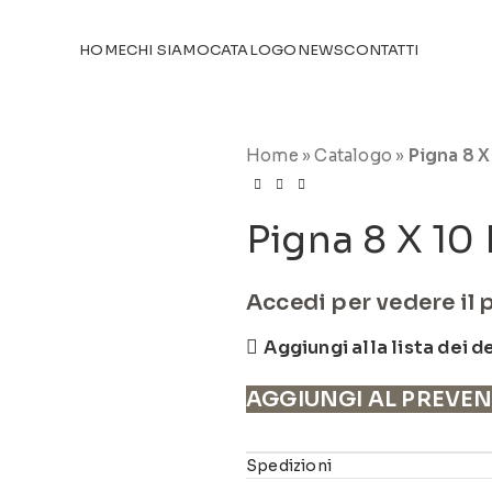
TICOLI NEL
CATALOGO
HOME
CHI SIAMO
CATALOGO
NEWS
CONTATTI
Home
»
Catalogo
»
Pigna 8 X
Pigna 8 X 10
Accedi per vedere il 
Aggiungi alla lista dei d
AGGIUNGI AL PREVE
Spedizioni