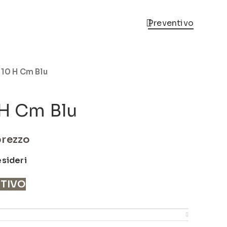
Preventivo
 10 H Cm Blu
 H Cm Blu
prezzo
esideri
NTIVO