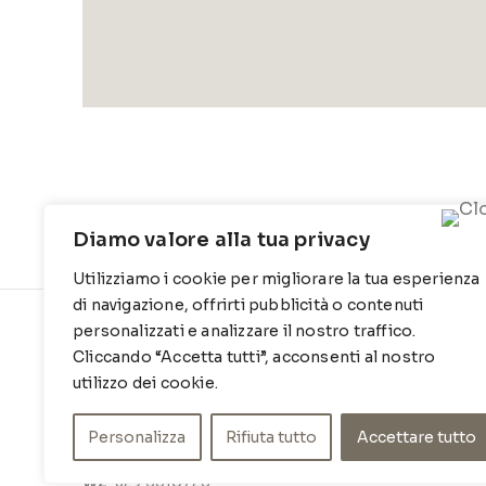
Diamo valore alla tua privacy
Utilizziamo i cookie per migliorare la tua esperienza
di navigazione, offrirti pubblicità o contenuti
personalizzati e analizzare il nostro traffico.
CONTATTI
INFO
Cliccando “Accetta tutti”, acconsenti al nostro
Contrada Locosantissimo 1316 - 70044
Chi siamo
utilizzo dei cookie.
Polignano a mare
Cookie Po
Personalizza
Rifiuta tutto
Accettare tutto
T
: 080 917 78 89
Privacy Po
WZ
: 329 6510725