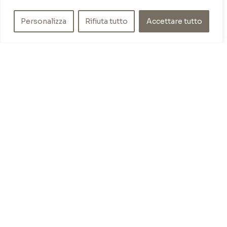
mare
T
: 080 917 78 89
Personalizza
Rifiuta tutto
Accettare tutto
WZ
: 329 6510725
M
info@poishome.it
INFO
Chi siamo
Cookie Policy
Privacy Policy
SOCIAL MEDIA
Facebook
Instagram
ORARI DI APERTURA
Lun-Ven:
9-13 / 15-19