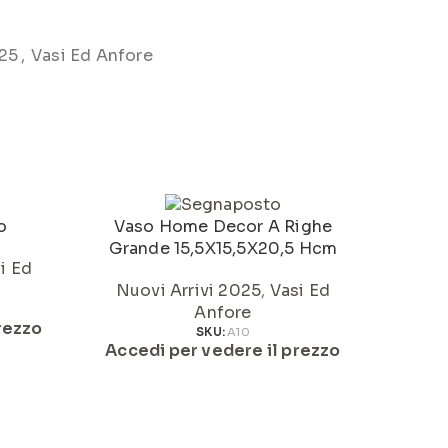
025
,
Vasi Ed Anfore
o
Vaso Home Decor A Righe
Va
Grande 15,5X15,5X20,5 Hcm
i Ed
Nuovi Arrivi 2025
,
Vasi Ed
Nuo
Anfore
rezzo
SKU:
A10
Accedi per vedere il prezzo
Acced