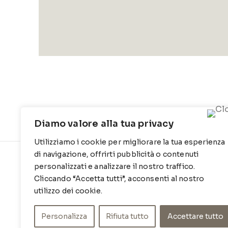
Diamo valore alla tua privacy
Utilizziamo i cookie per migliorare la tua esperienza
di navigazione, offrirti pubblicità o contenuti
CONTATTI
INFO
personalizzati e analizzare il nostro traffico.
Cliccando “Accetta tutti”, acconsenti al nostro
Contrada Locosantissimo 1316 - 70044
Chi siamo
utilizzo dei cookie.
Polignano a mare
Cookie Po
T
: 080 917 78 89
Privacy Po
Personalizza
Rifiuta tutto
Accettare tutto