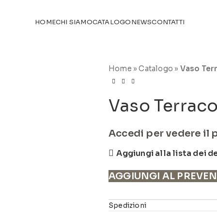
TICOLI NEL
CATALOGO
HOME
CHI SIAMO
CATALOGO
NEWS
CONTATTI
Home
»
Catalogo
»
Vaso Terr
Vaso Terraco
Accedi per vedere il 
Aggiungi alla lista dei d
AGGIUNGI AL PREVE
Spedizioni