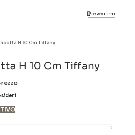
Preventivo
acotta H 10 Cm Tiffany
tta H 10 Cm Tiffany
prezzo
esideri
NTIVO