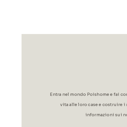
Entra nel mondo Poishome e fai con
vita alle loro case e costruire 
informazioni sui n