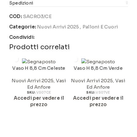
Spedizioni
COD:
SACRO3/CE
Categorie:
Nuovi Arrivi 2025
,
Palloni E Cuori
Condividi:
Prodotti correlati
Vaso H 8,8 Cm Celeste
Vaso H 8,8 Cm Verde
Nuovi Arrivi 2025
,
Vasi
Nuovi Arrivi 2025
,
Vasi
Nu
Ed Anfore
Ed Anfore
SKU:
VS07CE
SKU:
VS07VE
Accedi per vedere il
Accedi per vedere il
A
prezzo
prezzo