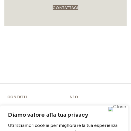
CONTATTACI
CONTATTI
INFO
Contrada Locosantissimo
Chi siamo
1316 - 70044 Polignano a
Diamo valore alla tua privacy
Cookie Policy
mare
Utilizziamo i cookie per migliorare la tua esperienza
Privacy Policy
T
: 080 917 78 89