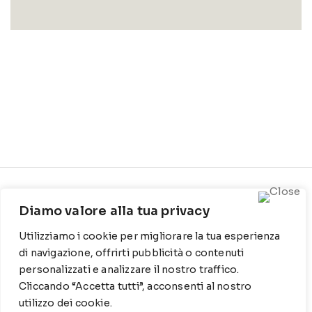
CONTATTI
INFO
Diamo valore alla tua privacy
Contrada Locosantissimo
Chi siamo
Utilizziamo i cookie per migliorare la tua esperienza
1316 - 70044 Polignano a
Cookie Policy
mare
di navigazione, offrirti pubblicità o contenuti
personalizzati e analizzare il nostro traffico.
Privacy Policy
T
: 080 917 78 89
Cliccando “Accetta tutti”, acconsenti al nostro
utilizzo dei cookie.
WZ
: 329 6510725