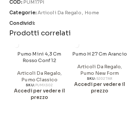
COD:
PUM17PI
Categorie:
Articoli Da Regalo
,
Home
Condividi:
Prodotti correlati
Pumo Mini 4,3 Cm
Pumo H 27 Cm Arancio
Rosso Conf 12
Articoli Da Regalo
,
Articoli Da Regalo
,
Pumo New Form
Pumo Classico
SKU:
52027AR
Accedi per vedere il
A
SKU:
PUMXS02
Accedi per vedere il
prezzo
prezzo