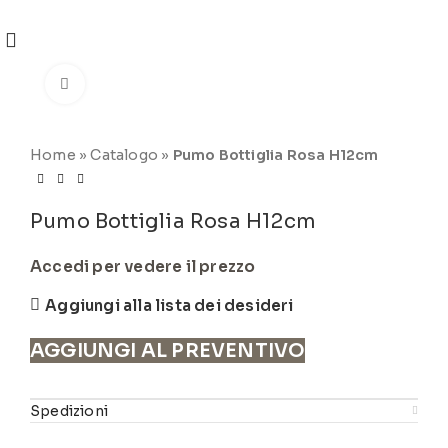
REGISTRATI
PER VISUALIZZARE I PREZZI DEGLI
ARTICOLI NEL
CATALOGO
Click to enlarge
Home
»
Catalogo
»
Pumo Bottiglia Rosa H12cm
Pumo Bottiglia Rosa H12cm
Accedi per vedere il prezzo
Aggiungi alla lista dei desideri
AGGIUNGI AL PREVENTIVO
Spedizioni