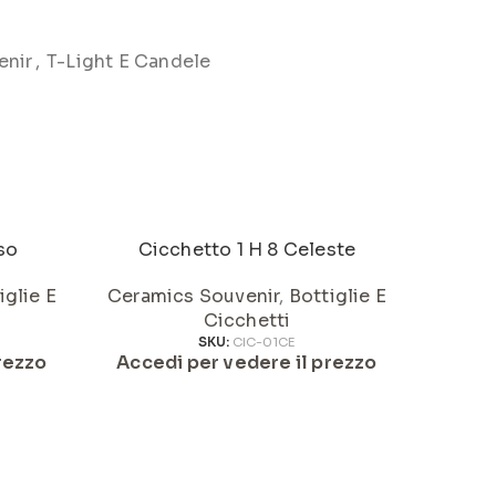
enir
,
T-Light E Candele
so
Cicchetto 1 H 8 Celeste
Cic
iglie E
Ceramics Souvenir
,
Bottiglie E
Ceram
Cicchetti
SKU:
CIC-01CE
rezzo
Accedi per vedere il prezzo
Acced