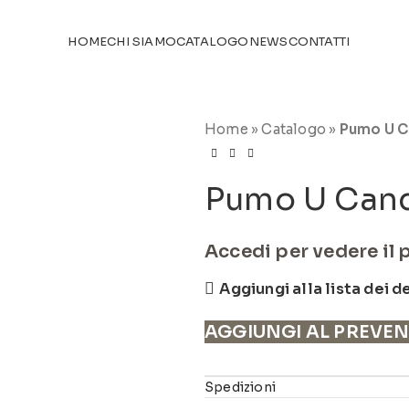
TICOLI NEL
CATALOGO
HOME
CHI SIAMO
CATALOGO
NEWS
CONTATTI
Home
»
Catalogo
»
Pumo U C
Pumo U Cand
Accedi per vedere il 
Aggiungi alla lista dei d
AGGIUNGI AL PREVE
Spedizioni