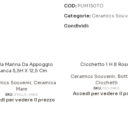
COD:
PUM150TO
Categorie:
Ceramics Souv
Condividi:
la Marina Da Appoggio
Cicchetto 1 H 8 Ros
ianca 5,5H X 12,5 Cm
Ceramics Souvenir
,
Bott
ics Souvenir
,
Ceramica
Cicchetti
Mare
SKU:
CIC-01RO
Accedi per vedere il p
SKU:
STELLA-01BIS
di per vedere il prezzo