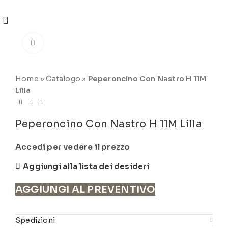
REGISTRATI
PER VISUALIZZARE I PREZZI DEGLI
ARTICOLI NEL
CATALOGO
Click to enlarge
Home
»
Catalogo
»
Peperoncino Con Nastro H 11M
Lilla
Peperoncino Con Nastro H 11M Lilla
Accedi per vedere il prezzo
Aggiungi alla lista dei desideri
AGGIUNGI AL PREVENTIVO
Spedizioni