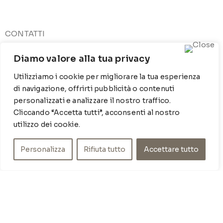
CONTATTI
Contrada Locosantissimo 1316 - 70044 Polignano a
Diamo valore alla tua privacy
mare
T
: 080 917 78 89
Utilizziamo i cookie per migliorare la tua esperienza
WZ
: 329 6510725
di navigazione, offrirti pubblicità o contenuti
M
info@poishome.it
personalizzati e analizzare il nostro traffico.
Cliccando “Accetta tutti”, acconsenti al nostro
INFO
utilizzo dei cookie.
Chi siamo
Personalizza
Rifiuta tutto
Accettare tutto
Cookie Policy
Privacy Policy
SOCIAL MEDIA
Facebook
Instagram