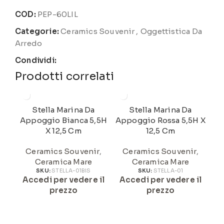
COD:
PEP-60LIL
Categorie:
Ceramics Souvenir
,
Oggettistica Da
Arredo
Condividi:
Prodotti correlati
Stella Marina Da
Stella Marina Da
Cic
Appoggio Bianca 5,5H
Appoggio Rossa 5,5H X
C
X 12,5 Cm
12,5 Cm
B
Ceramics Souvenir
,
Ceramics Souvenir
,
A
Ceramica Mare
Ceramica Mare
SKU:
STELLA-01BIS
SKU:
STELLA-01
Accedi per vedere il
Accedi per vedere il
prezzo
prezzo