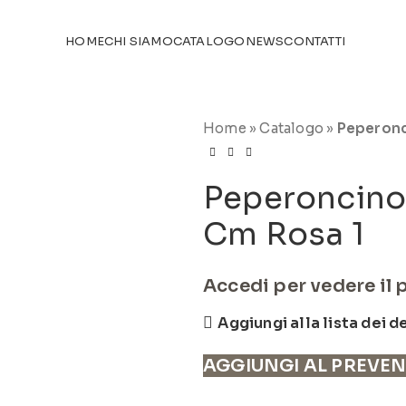
TICOLI NEL
CATALOGO
HOME
CHI SIAMO
CATALOGO
NEWS
CONTATTI
Home
»
Catalogo
»
Peperonc
Peperoncino
Cm Rosa 1
Accedi per vedere il 
Aggiungi alla lista dei d
AGGIUNGI AL PREVE