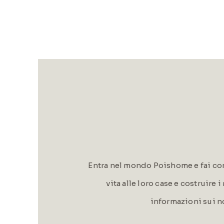
Entra nel mondo Poishome e fai con
vita alle loro case e costruire 
informazioni sui n