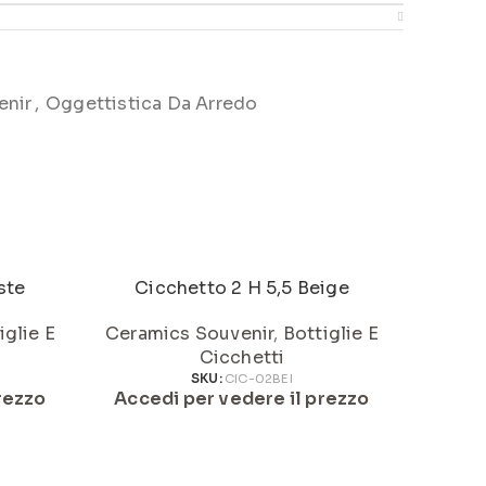
enir
,
Oggettistica Da Arredo
ste
Cicchetto 2 H 5,5 Beige
Ci
iglie E
Ceramics Souvenir
,
Bottiglie E
Ceram
Cicchetti
SKU:
CIC-02BEI
rezzo
Accedi per vedere il prezzo
Acced