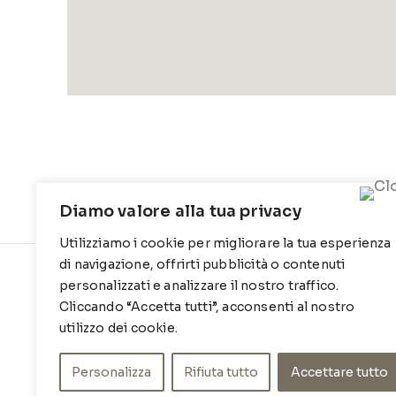
Diamo valore alla tua privacy
Utilizziamo i cookie per migliorare la tua esperienza
di navigazione, offrirti pubblicità o contenuti
personalizzati e analizzare il nostro traffico.
CONTATTI
INFO
Cliccando “Accetta tutti”, acconsenti al nostro
Contrada Locosantissimo 1316 - 70044
Chi siamo
utilizzo dei cookie.
Polignano a mare
Cookie Po
T
: 080 917 78 89
Personalizza
Rifiuta tutto
Accettare tutto
Privacy Po