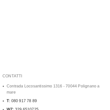
CONTATTI
Contrada Locosantissimo 1316 - 70044 Polignano a
mare
T
: 080 917 78 89
WZ
: 329 6510725