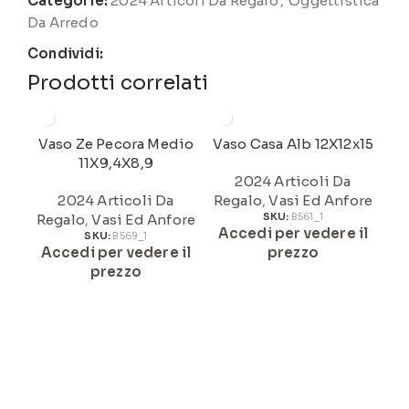
Categorie:
2024 Articoli Da Regalo
,
Oggettistica
Da Arredo
Condividi:
Prodotti correlati
Vaso Ze Pecora Medio
Vaso Casa Alb 12X12x15
V
11X9,4X8,9
2024 Articoli Da
2024 Articoli Da
Regalo
,
Vasi Ed Anfore
Regalo
,
Vasi Ed Anfore
SKU:
B561_1
Re
Accedi per vedere il
SKU:
B569_1
Accedi per vedere il
prezzo
A
prezzo