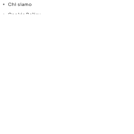
Chi siamo
Cookie Policy
Privacy Policy
SOCIAL MEDIA
Facebook
Instagram
ORARI DI APERTURA
Lun-Ven:
9-13 / 15-19
© Pois Home Inside srl – P.iva 07210590720 – Dev.