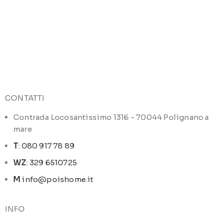
CONTATTI
Contrada Locosantissimo 1316 - 70044 Polignano a
mare
T
: 080 917 78 89
WZ
: 329 6510725
M
info@poishome.it
INFO