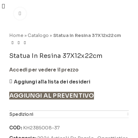
REGISTRATI
PER VISUALIZZARE I PREZZI DEGLI
ARTICOLI NEL
CATALOGO
Click to enlarge
Home
»
Catalogo
»
Statua In Resina 37X12x22cm
Statua In Resina 37X12x22cm
Accedi per vedere il prezzo
Aggiungi alla lista dei desideri
AGGIUNGI AL PREVENTIVO
Spedizioni
COD:
KH23B5008-37