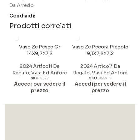
Da Arredo
Condividi:
Prodotti correlati
Vaso Ze Pesce Gr
Vaso Ze Pecora Piccolo
V
14X9,7X7,2
9,1X7,2X7,2
2024 Articoli Da
2024 Articoli Da
Regalo
,
Vasi Ed Anfore
Regalo
,
Vasi Ed Anfore
Re
SKU:
B577
SKU:
B569_2
Accedi per vedere il
Accedi per vedere il
A
prezzo
prezzo