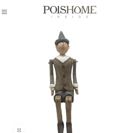
REGISTRATI
PER VISUALIZZARE I PREZZI DEGLI
ARTICOLI NEL
CATALOGO
Click to enlarge