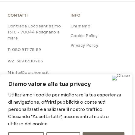
CONTATTI
INFO
Contrada Locosantissimo
Chi siamo
1316 - 70044 Polignano a
Cookie Policy
mare
Privacy Policy
T
: 080 917 78 89
WZ
: 329 6510725
M
info@poishome.it
Diamo valore alla tua privacy
SOCIAL MEDIA
ORARI DI APERTURA
Utilizziamo i cookie per migliorare la tua esperienza
Facebook
Lun-Ven:
di navigazione, offrirti pubblicità o contenuti
9-13 / 15-19
personalizzati e analizzare il nostro traffico.
Instagram
Cliccando “Accetta tutti”, acconsenti al nostro
utilizzo dei cookie.