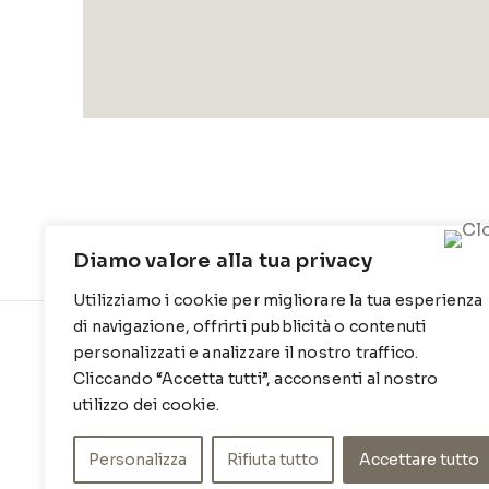
Diamo valore alla tua privacy
Utilizziamo i cookie per migliorare la tua esperienza
di navigazione, offrirti pubblicità o contenuti
personalizzati e analizzare il nostro traffico.
CONTATTI
INFO
Cliccando “Accetta tutti”, acconsenti al nostro
Contrada Locosantissimo 1316 - 70044
Chi siamo
utilizzo dei cookie.
Polignano a mare
Cookie Po
T
: 080 917 78 89
Personalizza
Rifiuta tutto
Accettare tutto
Privacy Po