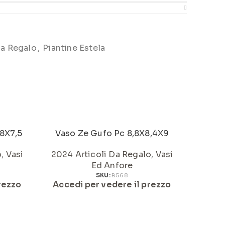
Da Regalo
,
Piantine Estela
.8X7,5
Vaso Ze Gufo Pc 8,8X8,4X9
Vaso C
o
,
Vasi
2024 Articoli Da Regalo
,
Vasi
2024 
Ed Anfore
SKU:
B568
rezzo
Accedi per vedere il prezzo
Acced