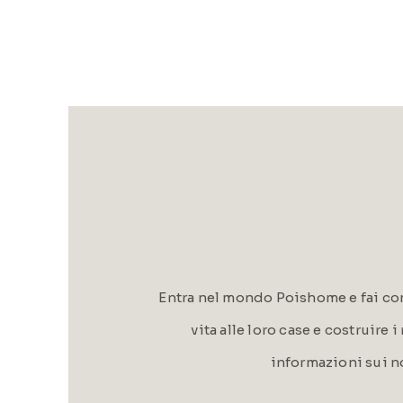
Entra nel mondo Poishome e fai con
vita alle loro case e costruire 
informazioni sui n