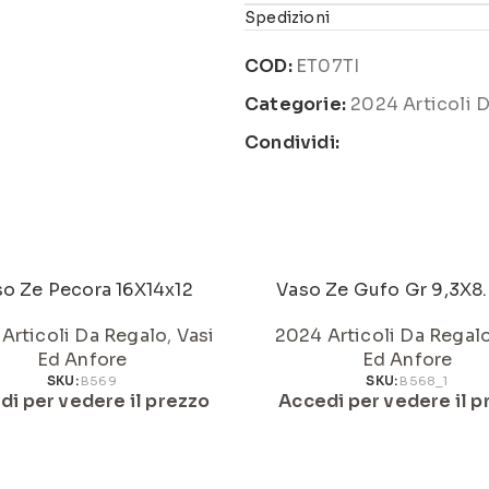
Spedizioni
COD:
ET07TI
Categorie:
2024 Articoli 
Condividi:
o Ze Pecora 16X14x12
Vaso Ze Gufo Gr 9,3X8
Articoli Da Regalo
,
Vasi
2024 Articoli Da Regal
Ed Anfore
Ed Anfore
SKU:
B569
SKU:
B568_1
di per vedere il prezzo
Accedi per vedere il p