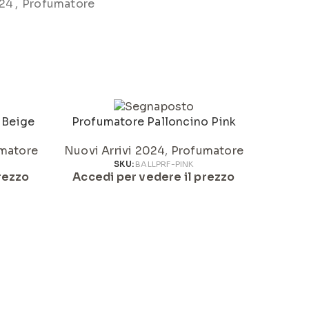
024
,
Profumatore
 Beige
Profumatore Palloncino Pink
Va
matore
Nuovi Arrivi 2024
,
Profumatore
Nuo
SKU:
BALLPRF-PINK
rezzo
Accedi per vedere il prezzo
Acced