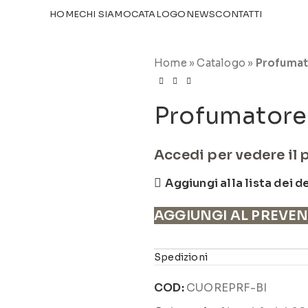
TICOLI NEL
CATALOGO
HOME
CHI SIAMO
CATALOGO
NEWS
CONTATTI
Home
»
Catalogo
»
Profumat
Profumatore
Accedi per vedere il 
Aggiungi alla lista dei d
AGGIUNGI AL PREVE
Spedizioni
COD:
CUOREPRF-BI