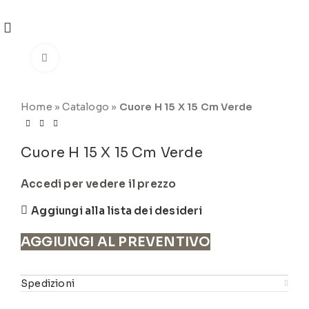
REGISTRATI
PER VISUALIZZARE I PREZZI DEGLI
ARTICOLI NEL
CATALOGO
Click to enlarge
Home
»
Catalogo
»
Cuore H 15 X 15 Cm Verde
Cuore H 15 X 15 Cm Verde
Accedi per vedere il prezzo
Aggiungi alla lista dei desideri
AGGIUNGI AL PREVENTIVO
Spedizioni