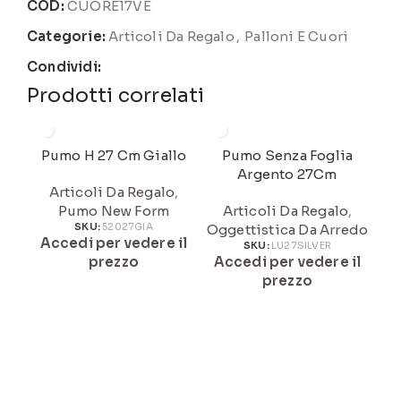
COD:
CUORE17VE
Categorie:
Articoli Da Regalo
,
Palloni E Cuori
Condividi:
Prodotti correlati
Pumo H 27 Cm Giallo
Pumo Senza Foglia
P
Argento 27Cm
Articoli Da Regalo
,
Pumo New Form
Articoli Da Regalo
,
SKU:
52027GIA
Oggettistica Da Arredo
Accedi per vedere il
A
SKU:
LU27SILVER
prezzo
Accedi per vedere il
prezzo