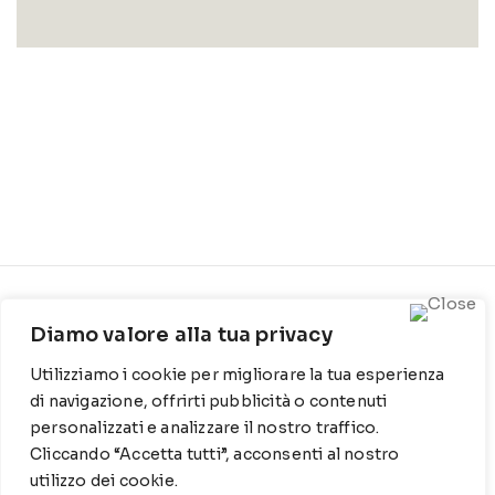
CONTATTI
INFO
Diamo valore alla tua privacy
Contrada Locosantissimo
Chi siamo
Utilizziamo i cookie per migliorare la tua esperienza
1316 - 70044 Polignano a
Cookie Policy
mare
di navigazione, offrirti pubblicità o contenuti
personalizzati e analizzare il nostro traffico.
Privacy Policy
T
: 080 917 78 89
Cliccando “Accetta tutti”, acconsenti al nostro
utilizzo dei cookie.
WZ
: 329 6510725