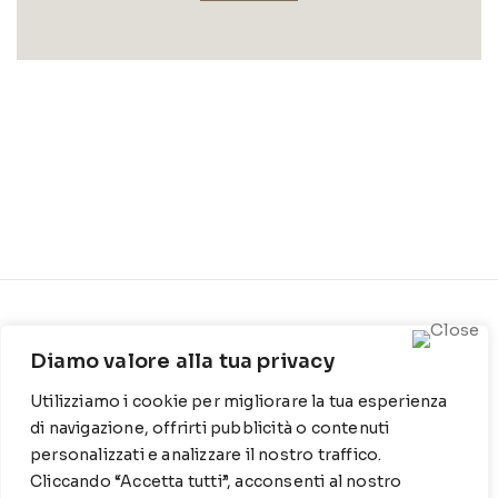
CONTATTI
INFO
Diamo valore alla tua privacy
Contrada Locosantissimo
Chi siamo
1316 - 70044 Polignano a
Utilizziamo i cookie per migliorare la tua esperienza
Cookie Policy
mare
di navigazione, offrirti pubblicità o contenuti
Privacy Policy
personalizzati e analizzare il nostro traffico.
T
: 080 917 78 89
Cliccando “Accetta tutti”, acconsenti al nostro