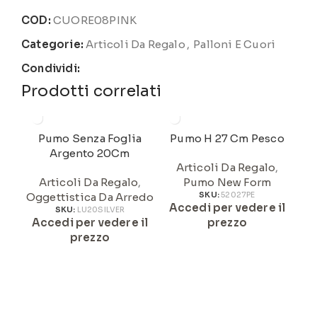
COD:
CUORE08PINK
Categorie:
Articoli Da Regalo
,
Palloni E Cuori
Condividi:
Prodotti correlati
Pumo Senza Foglia
Pumo H 27 Cm Pesco
Argento 20Cm
Articoli Da Regalo
,
Articoli Da Regalo
,
Pumo New Form
Oggettistica Da Arredo
SKU:
52027PE
Accedi per vedere il
A
SKU:
LU20SILVER
Accedi per vedere il
prezzo
prezzo