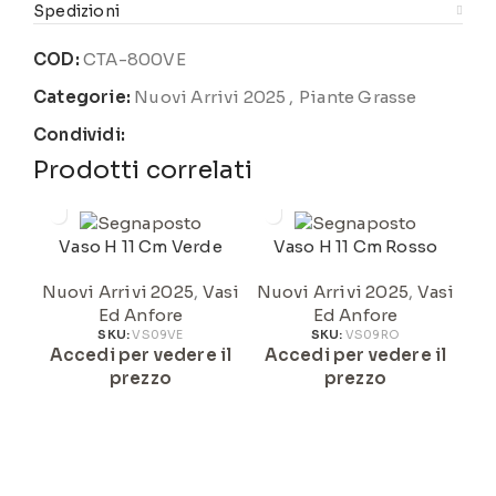
Spedizioni
COD:
CTA-800VE
Categorie:
Nuovi Arrivi 2025
,
Piante Grasse
Condividi:
Prodotti correlati
Vaso H 11 Cm Verde
Vaso H 11 Cm Rosso
Nuovi Arrivi 2025
,
Vasi
Nuovi Arrivi 2025
,
Vasi
Ed Anfore
Ed Anfore
SKU:
VS09VE
SKU:
VS09RO
Nu
Accedi per vedere il
Accedi per vedere il
prezzo
prezzo
A