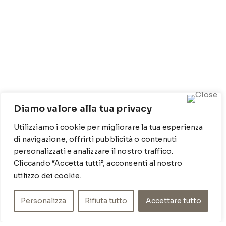
CONTATTI
Diamo valore alla tua privacy
Contrada Locosantissimo 1316 - 70044 Polignano a
Utilizziamo i cookie per migliorare la tua esperienza
mare
di navigazione, offrirti pubblicità o contenuti
T
: 080 917 78 89
personalizzati e analizzare il nostro traffico.
WZ
: 329 6510725
Cliccando “Accetta tutti”, acconsenti al nostro
M
info@poishome.it
utilizzo dei cookie.
INFO
Personalizza
Rifiuta tutto
Accettare tutto
Chi siamo