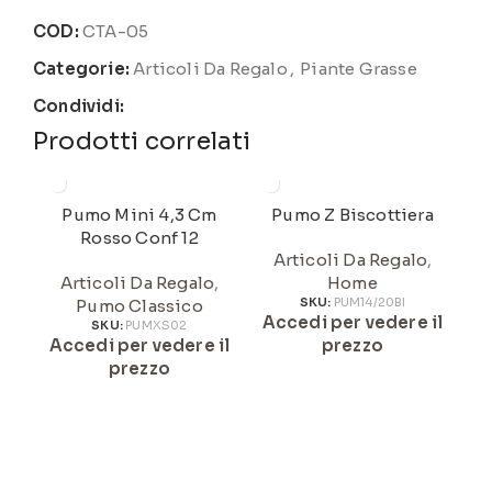
COD:
CTA-05
Categorie:
Articoli Da Regalo
,
Piante Grasse
Condividi:
Prodotti correlati
Pumo Mini 4,3 Cm
Pumo Z Biscottiera
Rosso Conf 12
Articoli Da Regalo
,
Articoli Da Regalo
,
Home
Pumo Classico
SKU:
PUM14/20BI
Accedi per vedere il
A
SKU:
PUMXS02
Accedi per vedere il
prezzo
prezzo