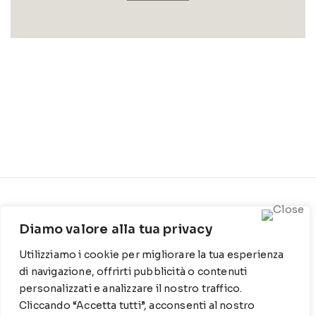
CONTATTI
INFO
Diamo valore alla tua privacy
Contrada Locosantissimo
Chi siamo
1316 - 70044 Polignano a
Utilizziamo i cookie per migliorare la tua esperienza
Cookie Policy
mare
di navigazione, offrirti pubblicità o contenuti
Privacy Policy
personalizzati e analizzare il nostro traffico.
T
: 080 917 78 89
Cliccando “Accetta tutti”, acconsenti al nostro