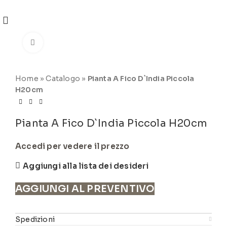
REGISTRATI
PER VISUALIZZARE I PREZZI DEGLI
ARTICOLI NEL
CATALOGO
Click to enlarge
Home
»
Catalogo
»
Pianta A Fico D`India Piccola
H20cm
Pianta A Fico D`India Piccola H20cm
Accedi per vedere il prezzo
Aggiungi alla lista dei desideri
AGGIUNGI AL PREVENTIVO
Spedizioni