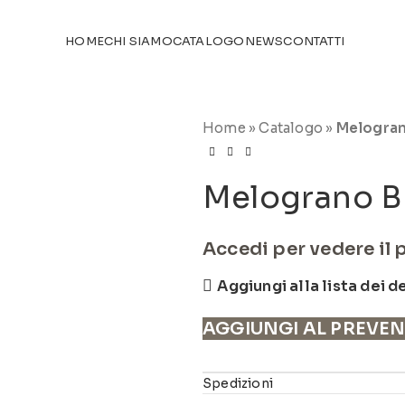
TICOLI NEL
CATALOGO
HOME
CHI SIAMO
CATALOGO
NEWS
CONTATTI
Home
»
Catalogo
»
Melogran
Melograno B
Accedi per vedere il 
Aggiungi alla lista dei d
AGGIUNGI AL PREVE
Spedizioni