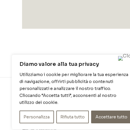
Diamo valore alla tua privacy
Utilizziamo i cookie per migliorare la tua esperienza
di navigazione, offrirti pubblicità o contenuti
personalizzati e analizzare il nostro traffico.
CONTATTI
INFO
Cliccando “Accetta tutti”, acconsenti al nostro
Contrada Locosantissimo 1316 - 70044
Chi siamo
utilizzo dei cookie.
Polignano a mare
Cookie Po
Personalizza
Rifiuta tutto
Accettare tutto
T
: 080 917 78 89
Privacy Po
WZ
: 329 6510725