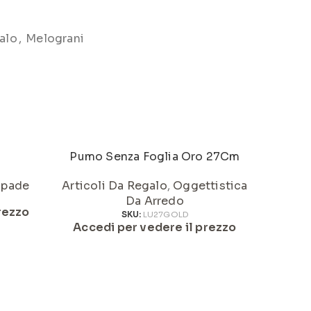
alo
,
Melograni
Pumo Senza Foglia Oro 27Cm
Pum
pade
Articoli Da Regalo
,
Oggettistica
Da Arredo
Articol
rezzo
SKU:
LU27GOLD
Accedi per vedere il prezzo
Acced