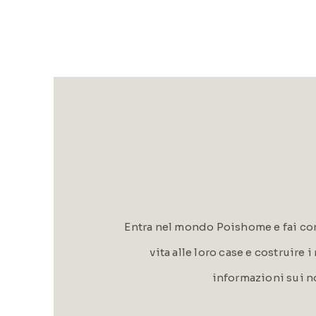
Entra nel mondo Poishome e fai con
vita alle loro case e costruire 
informazioni sui n