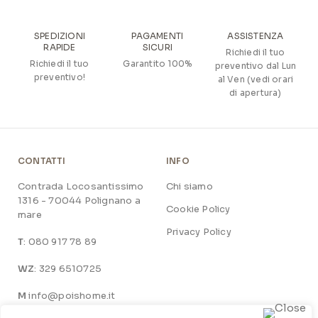
SPEDIZIONI
PAGAMENTI
ASSISTENZA
RAPIDE
SICURI
Richiedi il tuo
Richiedi il tuo
Garantito 100%
preventivo dal Lun
preventivo!
al Ven (vedi orari
di apertura)
CONTATTI
INFO
Contrada Locosantissimo
Chi siamo
1316 - 70044 Polignano a
Cookie Policy
mare
Privacy Policy
T
: 080 917 78 89
WZ
: 329 6510725
M
info@poishome.it