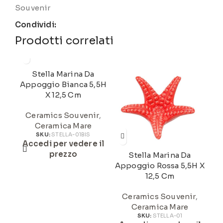
Souvenir
Condividi:
Prodotti correlati
Stella Marina Da
La
Appoggio Bianca 5,5H
Ce
X 12,5 Cm
Ceramics Souvenir
,
A
Ceramica Mare
SKU:
STELLA-01BIS
Accedi per vedere il
prezzo
Stella Marina Da
Appoggio Rossa 5,5H X
12,5 Cm
Ceramics Souvenir
,
Ceramica Mare
SKU:
STELLA-01