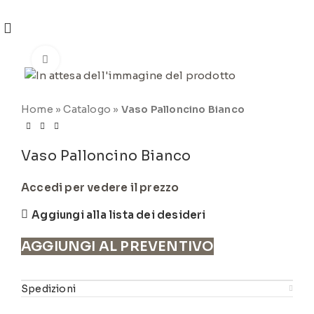
REGISTRATI
PER VISUALIZZARE I PREZZI DEGLI
ARTICOLI NEL
CATALOGO
Click to enlarge
Home
»
Catalogo
»
Vaso Palloncino Bianco
Vaso Palloncino Bianco
Accedi per vedere il prezzo
Aggiungi alla lista dei desideri
AGGIUNGI AL PREVENTIVO
Spedizioni