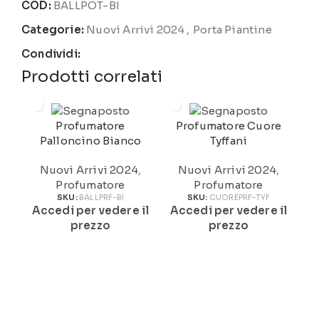
COD:
BALLPOT-BI
Categorie:
Nuovi Arrivi 2024
,
Porta Piantine
Condividi:
Prodotti correlati
Profumatore
Profumatore Cuore
Palloncino Bianco
Tyffani
Nuovi Arrivi 2024
,
Nuovi Arrivi 2024
,
Profumatore
Profumatore
SKU:
BALLPRF-BI
SKU:
CUOREPRF-TYF
Accedi per vedere il
Accedi per vedere il
A
prezzo
prezzo