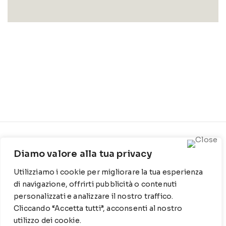
CONTATTI
INFO
Diamo valore alla tua privacy
Contrada Locosantissimo
Chi siamo
Utilizziamo i cookie per migliorare la tua esperienza
1316 - 70044 Polignano a
Cookie Policy
mare
di navigazione, offrirti pubblicità o contenuti
Privacy Policy
personalizzati e analizzare il nostro traffico.
T
: 080 917 78 89
Cliccando “Accetta tutti”, acconsenti al nostro
utilizzo dei cookie.
WZ
: 329 6510725