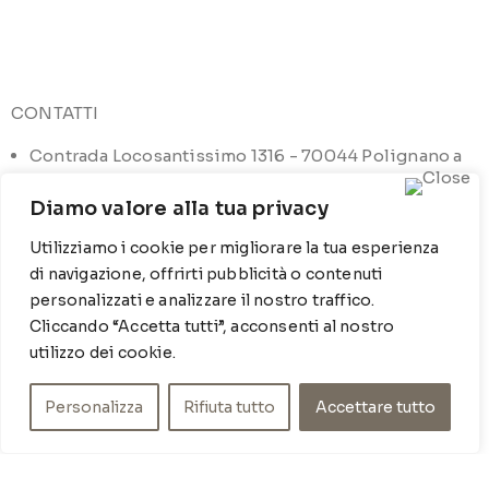
CONTATTI
Contrada Locosantissimo 1316 - 70044 Polignano a
mare
Diamo valore alla tua privacy
T
: 080 917 78 89
Utilizziamo i cookie per migliorare la tua esperienza
WZ
: 329 6510725
di navigazione, offrirti pubblicità o contenuti
M
info@poishome.it
personalizzati e analizzare il nostro traffico.
Cliccando “Accetta tutti”, acconsenti al nostro
utilizzo dei cookie.
INFO
Chi siamo
Personalizza
Rifiuta tutto
Accettare tutto
Cookie Policy
Privacy Policy