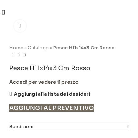
REGISTRATI
PER VISUALIZZARE I PREZZI DEGLI
ARTICOLI NEL
CATALOGO
Click to enlarge
Home
»
Catalogo
»
Pesce H11x14x3 Cm Rosso
Pesce H11x14x3 Cm Rosso
Accedi per vedere il prezzo
Aggiungi alla lista dei desideri
AGGIUNGI AL PREVENTIVO
Spedizioni