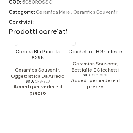
COD:
6080ROSSO
Categorie:
Ceramica Mare
,
Ceramics Souvenir
Condividi:
Prodotti correlati
Corona Blu Piccola
Cicchetto 1 H 8 Celeste
Cic
8X5h
Ceramics Souvenir
,
C
Ceramics Souvenir
,
Bottiglie E Cicchetti
B
Oggettistica Da Arredo
SKU:
CIC-01CE
Accedi per vedere il
A
SKU:
CRS-BLU
Accedi per vedere il
prezzo
prezzo