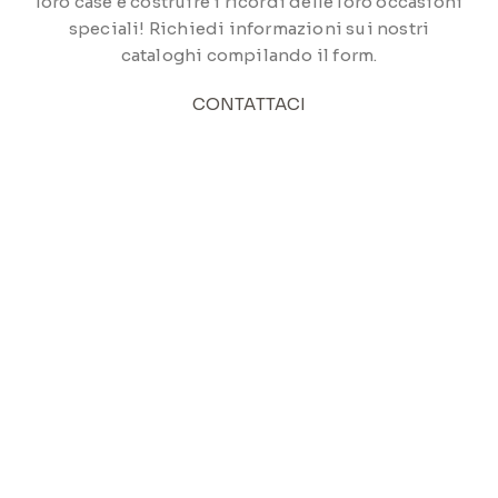
loro case e costruire i ricordi delle loro occasioni
speciali! Richiedi informazioni sui nostri
cataloghi compilando il form.
CONTATTACI